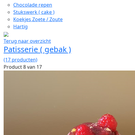
Chocolade repen
Stukswerk ( cake )
Koekjes Zoete / Zoute
Hartig
Terug naar overzicht
Patisserie ( gebak )
(17 producten)
Product 8 van 17