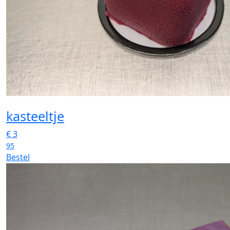
kasteeltje
€
3
95
Bestel