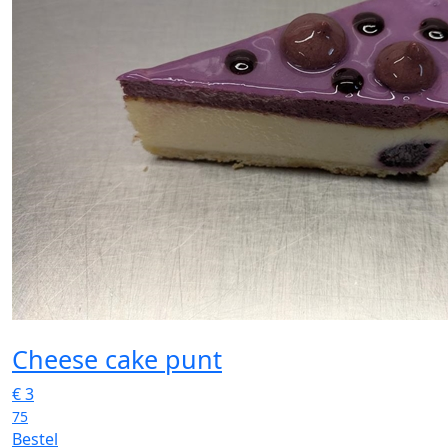
Cheese cake punt
€
3
75
Bestel