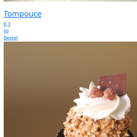
Tompouce
€
3
60
Bestel