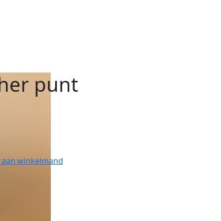
her punt
 aan winkelmand