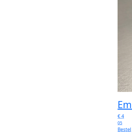
Em
€
4
05
Bestel