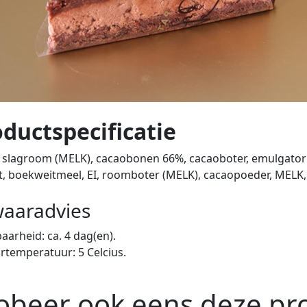
ductspecificatie
, slagroom (MELK), cacaobonen 66%, cacaoboter, emulgator: 
t, boekweitmeel, EI, roomboter (MELK), cacaopoeder, MELK, 
aaradvies
arheid: ca. 4 dag(en).
temperatuur: 5 Celcius.
obeer ook eens deze pro