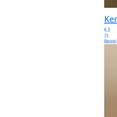
Ker
€
3
75
Bestel