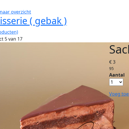
naar overzicht
isserie ( gebak )
oducten)
t 5 van 17
Sac
€ 3
95
Aantal
Voeg toe