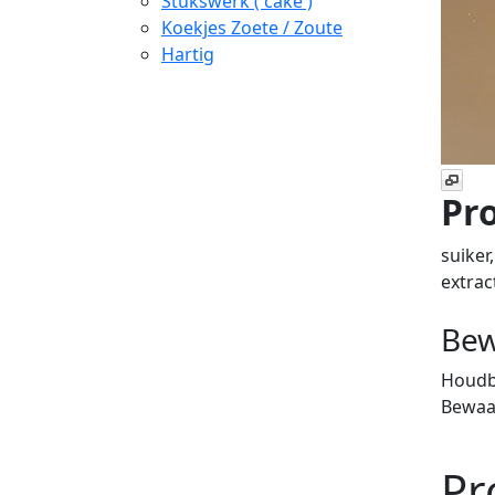
Stukswerk ( cake )
Koekjes Zoete / Zoute
Hartig
Pro
suiker
extrac
Bew
Houdba
Bewaar
Pr