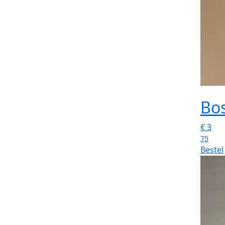
Bo
€
3
75
Bestel