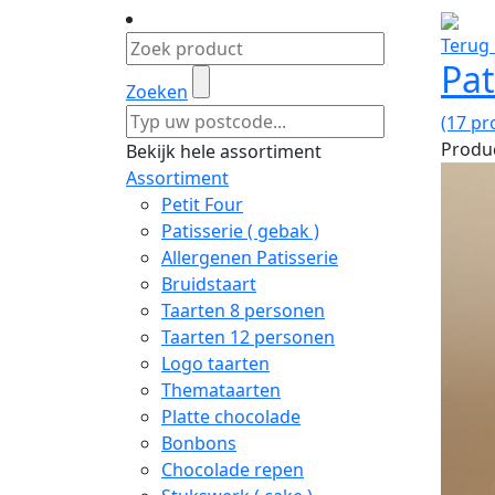
Terug 
Pat
Zoeken
(17 pr
Produc
Bekijk hele assortiment
Assortiment
Petit Four
Patisserie ( gebak )
Allergenen Patisserie
Bruidstaart
Taarten 8 personen
Taarten 12 personen
Logo taarten
Themataarten
Platte chocolade
Bonbons
Chocolade repen