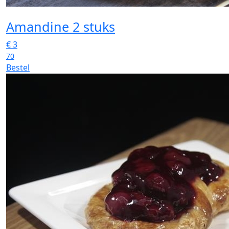
Amandine 2 stuks
€
3
70
Bestel