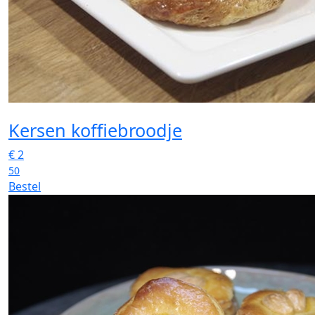
Kersen koffiebroodje
€
2
50
Bestel