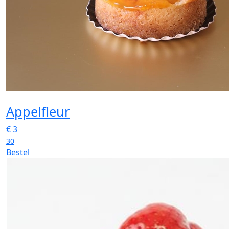
Appelfleur
€
3
30
Bestel