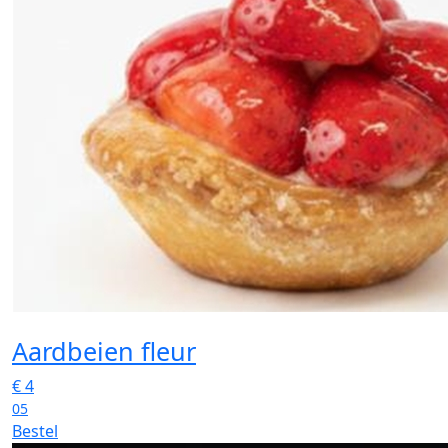
Aardbeien fleur
€
4
05
Bestel